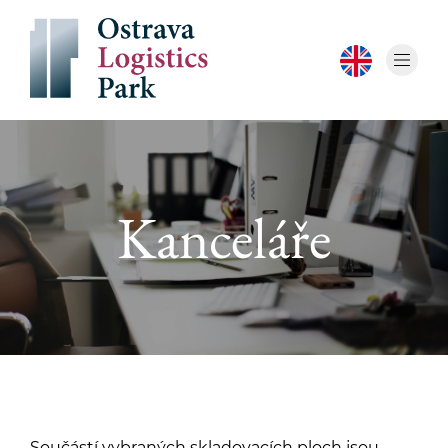
Kanceláře
Součástí vybraných skladovacích ploch jsou