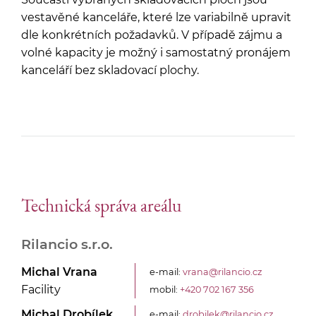
vestavěné kanceláře, které lze variabilně upravit
dle konkrétních požadavků. V případě zájmu a
volné kapacity je možný i samostatný pronájem
kanceláří bez skladovací plochy.
Technická správa areálu
Rilancio s.r.o.
Michal Vrana
e-mail:
vrana@rilancio.cz
Facility
mobil:
+420 702 167 356
Michal Drobílek
e-mail:
drobilek@rilancio.cz