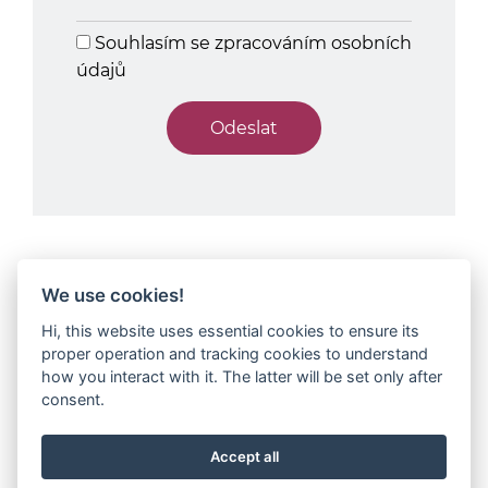
Souhlasím se zpracováním osobních
údajů
We use cookies!
Hi, this website uses essential cookies to ensure its
proper operation and tracking cookies to understand
O nás
how you interact with it. The latter will be set only after
Lokalita
consent.
Sklady
Kanceláře
Nabídka
Accept all
Plány
Kontakty